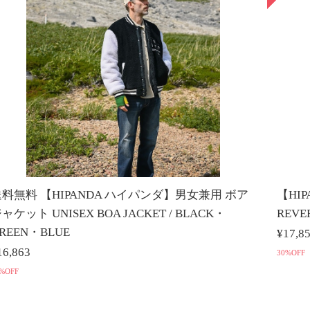
料無料 【HIPANDA ハイパンダ】男女兼用 ボア
【HI
ャケット UNISEX BOA JACKET / BLACK・
REVE
REEN・BLUE
¥17,8
16,863
30%OFF
%OFF