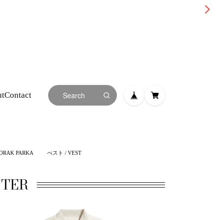
ut
Contact
RAK PARKA
べスト / VEST
TER