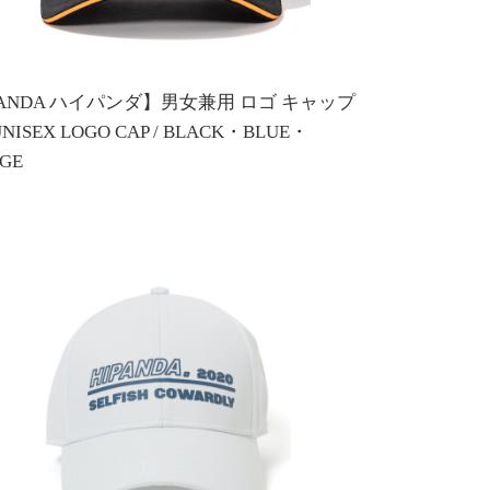
PANDA ハイパンダ】男女兼用 ロゴ キャップ
NISEX LOGO CAP / BLACK・BLUE・
GE
9