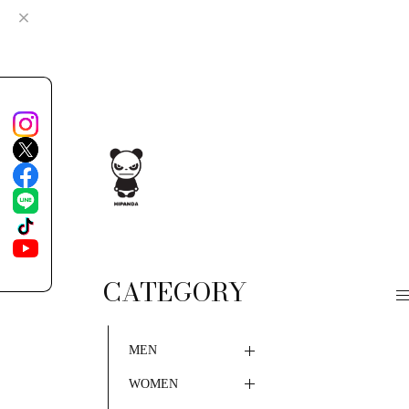
CATEGORY
MEN
WOMEN