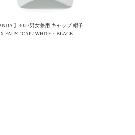
PANDA 】3027男女兼用 キャップ 帽子
EX FAUST CAP / WHITE・BLACK
9