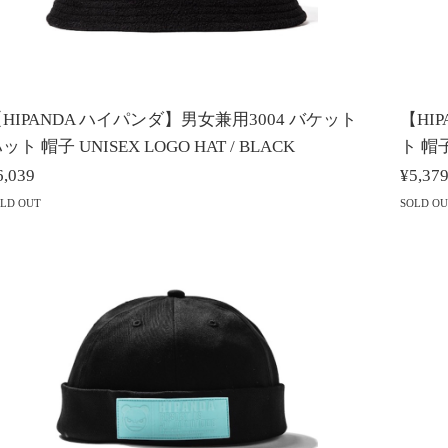
HIPANDA ハイパンダ】男女兼用3004 バケット
【HI
ット 帽子 UNISEX LOGO HAT / BLACK
ト 帽子
6,039
¥5,37
LD OUT
SOLD O