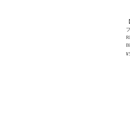
プ
R
B
¥