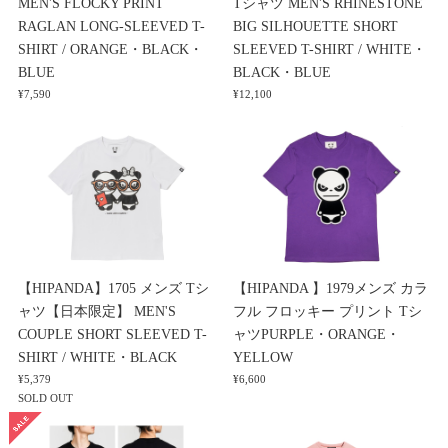
MEN'S FLOCKY PRINT
Tシャツ MEN'S RHINESTONE
RAGLAN LONG-SLEEVED T-
BIG SILHOUETTE SHORT
SHIRT / ORANGE・BLACK・
SLEEVED T-SHIRT / WHITE・
BLUE
BLACK・BLUE
¥7,590
¥12,100
【HIPANDA】1705 メンズ Tシ
【HIPANDA 】1979メンズ カラ
ャツ【日本限定】 MEN'S
フル フロッキー プリント Tシ
COUPLE SHORT SLEEVED T-
ャツPURPLE・ORANGE・
SHIRT / WHITE・BLACK
YELLOW
¥5,379
¥6,600
SOLD OUT