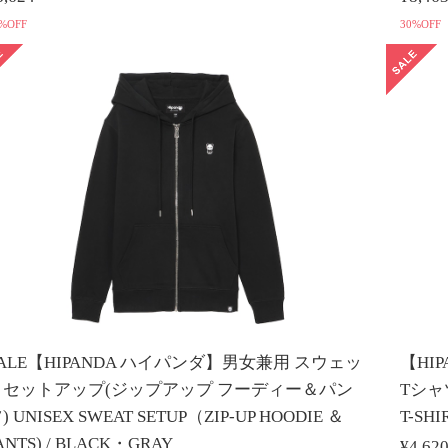
%OFF
30%OFF
ALE【HIPANDA ハイパンダ】男女兼用 スウェッ
【HI
トセットアップ(ジップアップ フーディー＆パン
Tシャツ
) UNISEX SWEAT SETUP（ZIP-UP HOODIE ＆
T-SH
ANTS) / BLACK・GRAY
¥4,62