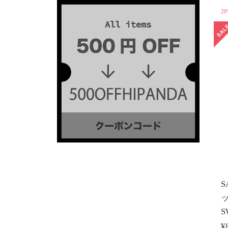
20
S
ッ
S
¥