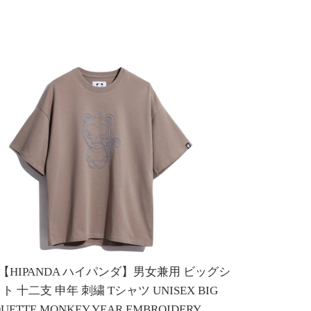
E 【HIPANDA ハイパンダ】男女兼用 ビッグシ
ト 十二支 申年 刺繍 Tシャツ UNISEX BIG
OUETTE MONKEY YEAR EMBROIDERY