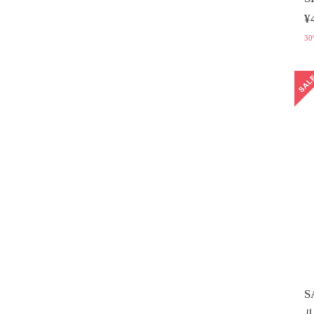
¥
30
S
ル