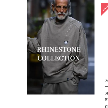
S
ー
S
B
¥