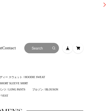
ut
Contact
ディー スウェット / HOODIE SWEAT
HORT SLEEVE SHIRT
 / LONG PANTS
ブルゾン / BLOUSON
 VEST