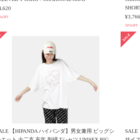
SHORT
4,620
¥3,76
%OFF
30%OFF
ALE 【HIPANDA ハイパンダ】男女兼用 ビッグシ
SAL
エット 十二支 亥年 刺繍 Tシャツ UNISEX BIG
サイズ 