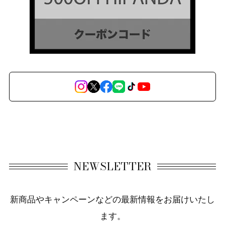
NEWSLETTER
新商品やキャンペーンなどの最新情報をお届けいたし
ます。