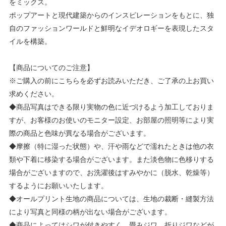
をミックス。
ポップアートと現代建築からのインスピレーションをもとに、独
自のファッションワールドと鮮明なイデオロギーを表現したスタ
イルを構築。
【商品についてのご注意】
※ご購入の前にこちらを必ずお読みいただき、ご了承の上お買い
求めください。
◆商品写真はできる限り実物の色に近づけるよう加工しておりま
すが、お客様のお使いのモニター設定、お部屋の照明等により実
際の商品と色味が異なる場合がございます。
◆摩擦（特に湿った状態）や、汗や雨などで濡れたときは他の衣
類や下着に移染する場合がございます。また淡色物に色移りする
場合がございますので、お洗濯後はすみやかに（脱水、乾燥等）
するようにお願いいたします。
◆オールプリント生地の商品については、生地の裁断・縫製方法
により写真と同様の柄が出ない場合がございます。
◆商品によってはシワが付きやすく、畳みジワ、折りジワなどが