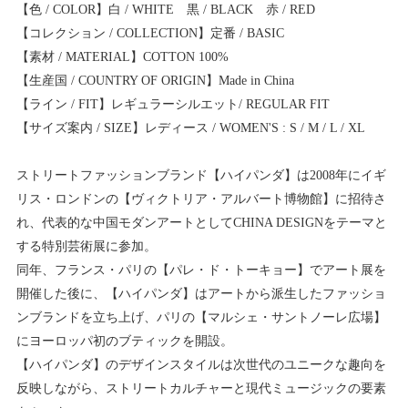
【色 / COLOR】白 / WHITE 黒 / BLACK 赤 / RED
【コレクション / COLLECTION】定番 / BASIC
【素材 / MATERIAL】COTTON 100%
【生産国 / COUNTRY OF ORIGIN】Made in China
【ライン / FIT】レギュラーシルエット/ REGULAR FIT
【サイズ案内 / SIZE】レディース / WOMEN'S : S / M / L / XL
ストリートファッションブランド【ハイパンダ】は2008年にイギ
リス・ロンドンの【ヴィクトリア・アルバート博物館】に招待さ
れ、代表的な中国モダンアートとしてCHINA DESIGNをテーマと
する特別芸術展に参加。
同年、フランス・パリの【パレ・ド・トーキョー】でアート展を
開催した後に、【ハイパンダ】はアートから派生したファッショ
ンブランドを立ち上げ、パリの【マルシェ・サントノーレ広場】
にヨーロッパ初のブティックを開設。
【ハイパンダ】のデザインスタイルは次世代のユニークな趣向を
反映しながら、ストリートカルチャーと現代ミュージックの要素