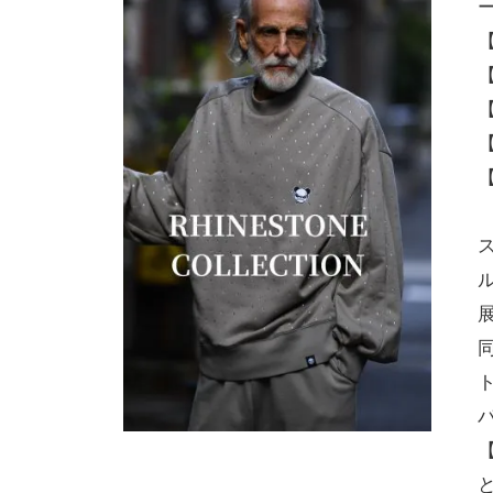
ー
【
【
【
【
【