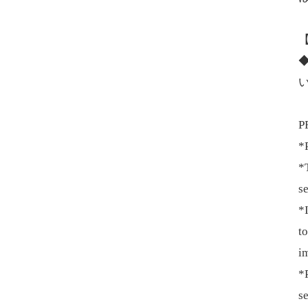
P
*
*T
se
*I
to
i
*P
s