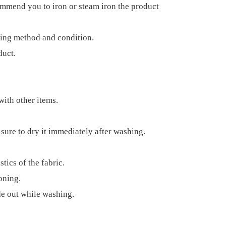
ommend you to iron or steam iron the product
ping method and condition.
duct.
ith other items.
sure to dry it immediately after washing.
tics of the fabric.
oning.
de out while washing.