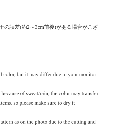
の誤差(約2～3cm前後)がある場合がござ
l color, but it may differ due to your monitor
, because of sweat/rain, the color may transfer
items, so please make sure to dry it
attern as on the photo due to the cutting and