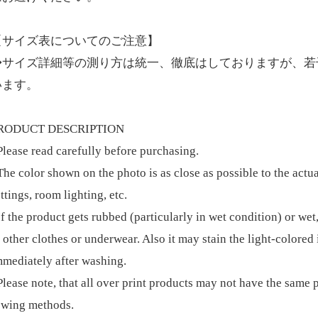
【サイズ表についてのご注意】
◆サイズ詳細等の測り方は統一、徹底はしておりますが、若干
います。
RODUCT DESCRIPTION
Please read carefully before purchasing.
he color shown on the photo is as close as possible to the actua
ttings, room lighting, etc.
f the product gets rubbed (particularly in wet condition) or wet
 other clothes or underwear. Also it may stain the light-colored 
mmediately after washing.
lease note, that all over print products may not have the same p
ewing methods.