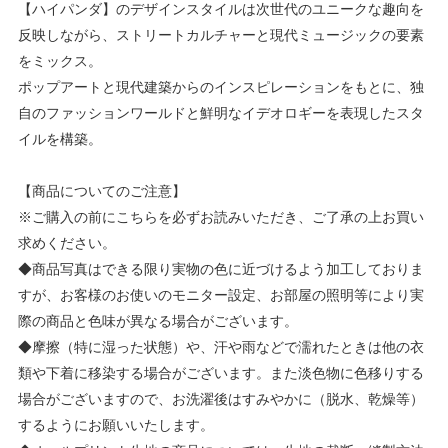
【ハイパンダ】のデザインスタイルは次世代のユニークな趣向を
反映しながら、ストリートカルチャーと現代ミュージックの要素
をミックス。
ポップアートと現代建築からのインスピレーションをもとに、独
自のファッションワールドと鮮明なイデオロギーを表現したスタ
イルを構築。
【商品についてのご注意】
※ご購入の前にこちらを必ずお読みいただき、ご了承の上お買い
求めください。
◆商品写真はできる限り実物の色に近づけるよう加工しておりま
すが、お客様のお使いのモニター設定、お部屋の照明等により実
際の商品と色味が異なる場合がございます。
◆摩擦（特に湿った状態）や、汗や雨などで濡れたときは他の衣
類や下着に移染する場合がございます。また淡色物に色移りする
場合がございますので、お洗濯後はすみやかに（脱水、乾燥等）
するようにお願いいたします。