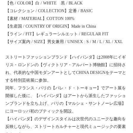
【色 / COLOR】白 / WHITE 黒 / BLACK
【コレクション / COLLECTION】定番 / BASIC
【素材 / MATERIAL】COTTON 100%
【生産国 / COUNTRY OF ORIGIN】Made in China
【ライン / FIT】レギュラーシルエット / REGULAR FIT
【サイズ案内 / SIZE】男女兼用 / UNISEX : S / M / L / XL / XXL
ストリートファッションブランド【ハイパンダ】は2008年にイギ
リス・ロンドンの【ヴィクトリア・アルバート博物館】に招待さ
れ、代表的な中国モダンアートとしてCHINA DESIGNをテーマと
する特別芸術展に参加。
同年、フランス・パリの【パレ・ド・トーキョー】でアート展を
開催した後に、【ハイパンダ】はアートから派生したファッショ
ンブランドを立ち上げ、パリの【マルシェ・サントノーレ広場】
にヨーロッパ初のブティックを開設。
【ハイパンダ】のデザインスタイルは次世代のユニークな趣向を
反映しながら、ストリートカルチャーと現代ミュージックの要素