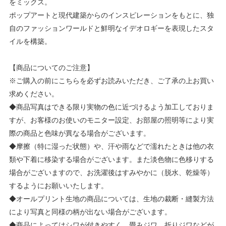
をミックス。
ポップアートと現代建築からのインスピレーションをもとに、独
自のファッションワールドと鮮明なイデオロギーを表現したスタ
イルを構築。
【商品についてのご注意】
※ご購入の前にこちらを必ずお読みいただき、ご了承の上お買い
求めください。
◆商品写真はできる限り実物の色に近づけるよう加工しておりま
すが、お客様のお使いのモニター設定、お部屋の照明等により実
際の商品と色味が異なる場合がございます。
◆摩擦（特に湿った状態）や、汗や雨などで濡れたときは他の衣
類や下着に移染する場合がございます。また淡色物に色移りする
場合がございますので、お洗濯後はすみやかに（脱水、乾燥等）
するようにお願いいたします。
◆オールプリント生地の商品については、生地の裁断・縫製方法
により写真と同様の柄が出ない場合がございます。
◆商品によってはシワが付きやすく、畳みジワ、折りジワなどが