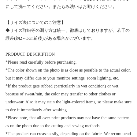
にして洗ってください。またもみ洗いはお避けください。
【サイズ表についてのご注意】
◆サイズ詳細等の測り方は統一、徹底はしておりますが、若干の
誤差(約2～3cm前後)がある場合がございます。
PRODUCT DESCRIPTION
*Please read carefully before purchasing.
*The color shown on the photo is as close as possible to the actual color,
but it may differ due to your monitor settings, room lighting, etc.
*If the product gets rubbed (particularly in wet condition) or wet,
because of sweat/rain, the color may transfer to other clothes or
underwear. Also it may stain the light-colored items, so please make sure
to dry it immediately after washing.
*Please note, that all over print products may not have the same pattern
as on the photo due to the cutting and sewing methods.
*The product can crease easily, depending on the fabric. We recommend