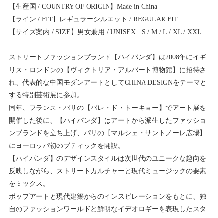
【生産国 / COUNTRY OF ORIGIN】Made in China
【ライン / FIT】レギュラーシルエット / REGULAR FIT
【サイズ案内 / SIZE】男女兼用 / UNISEX : S / M / L / XL / XXL
ストリートファッションブランド【ハイパンダ】は2008年にイギ
リス・ロンドンの【ヴィクトリア・アルバート博物館】に招待さ
れ、代表的な中国モダンアートとしてCHINA DESIGNをテーマと
する特別芸術展に参加。
同年、フランス・パリの【パレ・ド・トーキョー】でアート展を
開催した後に、【ハイパンダ】はアートから派生したファッショ
ンブランドを立ち上げ、パリの【マルシェ・サントノーレ広場】
にヨーロッパ初のブティックを開設。
【ハイパンダ】のデザインスタイルは次世代のユニークな趣向を
反映しながら、ストリートカルチャーと現代ミュージックの要素
をミックス。
ポップアートと現代建築からのインスピレーションをもとに、独
自のファッションワールドと鮮明なイデオロギーを表現したスタ