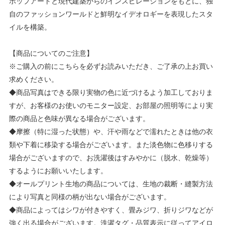
ポップアートと現代建築からのインスピレーションをもとに、独
自のファッションワールドと鮮明なイデオロギーを表現したスタ
イルを構築。
【商品についてのご注意】
※ご購入の前にこちらを必ずお読みいただき、ご了承の上お買い
求めください。
◆商品写真はできる限り実物の色に近づけるよう加工しておりま
すが、お客様のお使いのモニター設定、お部屋の照明等により実
際の商品と色味が異なる場合がございます。
◆摩擦（特に湿った状態）や、汗や雨などで濡れたときは他の衣
類や下着に移染する場合がございます。また淡色物に色移りする
場合がございますので、お洗濯後はすみやかに（脱水、乾燥等）
するようにお願いいたします。
◆オールプリント生地の商品については、生地の裁断・縫製方法
により写真と同様の柄が出ない場合がございます。
◆商品によってはシワが付きやすく、畳みジワ、折りジワなどが
強く出る場合がございます。洗濯タグ・品質表示に従ってアイロ